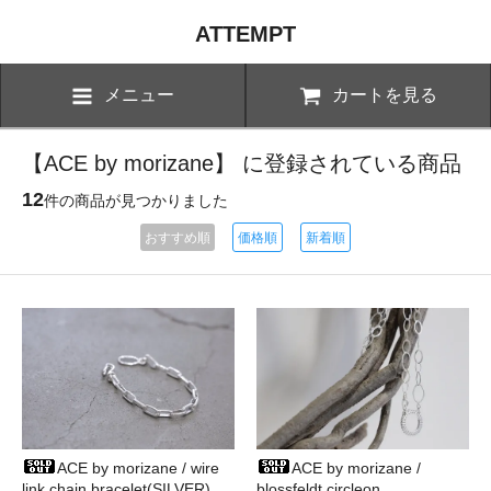
ATTEMPT
メニュー
カートを見る
【ACE by morizane】 に登録されている商品
12
件の商品が見つかりました
おすすめ順
価格順
新着順
ACE by morizane / wire
ACE by morizane /
link chain bracelet(SILVER)
blossfeldt circleon