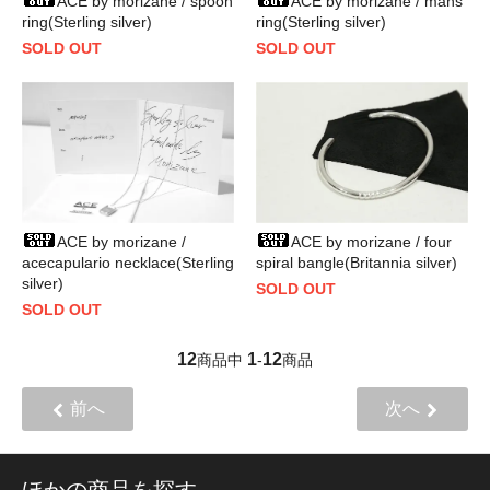
ACE by morizane / spoon
ACE by morizane / mans
ring(Sterling silver)
ring(Sterling silver)
SOLD OUT
SOLD OUT
ACE by morizane /
ACE by morizane / four
acecapulario necklace(Sterling
spiral bangle(Britannia silver)
silver)
SOLD OUT
SOLD OUT
12
1
12
商品中
-
商品
前へ
次へ
ほかの商品を探す