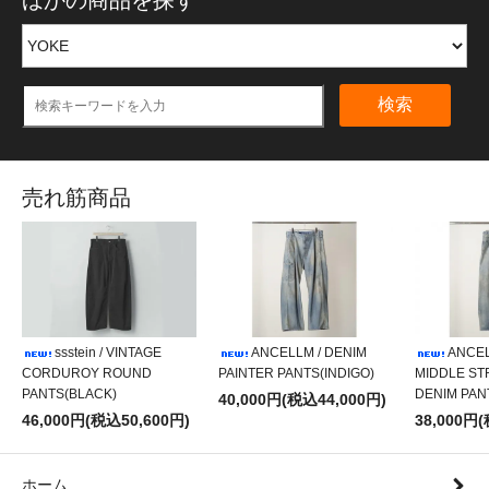
検索
売れ筋商品
ssstein / VINTAGE
ANCELLM / DENIM
ANCEL
CORDUROY ROUND
PAINTER PANTS(INDIGO)
MIDDLE ST
PANTS(BLACK)
DENIM PAN
40,000円(税込44,000円)
46,000円(税込50,600円)
38,000円
ホーム