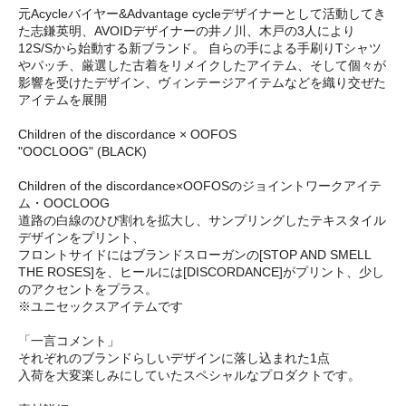
元Acycleバイヤー&Advantage cycleデザイナーとして活動してき
た志鎌英明、AVOIDデザイナーの井ノ川、木戸の3人により
12S/Sから始動する新ブランド。 自らの手による手刷りTシャツ
やパッチ、厳選した古着をリメイクしたアイテム、そして個々が
影響を受けたデザイン、ヴィンテージアイテムなどを織り交ぜた
アイテムを展開
Children of the discordance × OOFOS
"OOCLOOG" (BLACK)
Children of the discordance×OOFOSのジョイントワークアイテ
ム・OOCLOOG
道路の白線のひび割れを拡大し、サンプリングしたテキスタイル
デザインをプリント、
フロントサイドにはブランドスローガンの[STOP AND SMELL
THE ROSES]を、ヒールには[DISCORDANCE]がプリント、少し
のアクセントをプラス。
※ユニセックスアイテムです
「一言コメント」
それぞれのブランドらしいデザインに落し込まれた1点
入荷を大変楽しみにしていたスペシャルなプロダクトです。