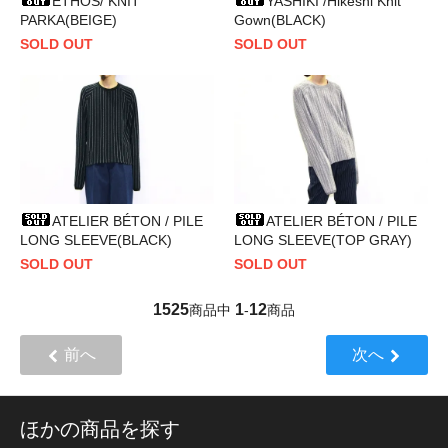
ETHOS/ KNIT
YASHIKI /Hikeshi Knit
PARKA(BEIGE)
Gown(BLACK)
SOLD OUT
SOLD OUT
ATELIER BÉTON / PILE
ATELIER BÉTON / PILE
LONG SLEEVE(BLACK)
LONG SLEEVE(TOP GRAY)
SOLD OUT
SOLD OUT
1525
1
12
商品中
-
商品
前へ
次へ
ほかの商品を探す