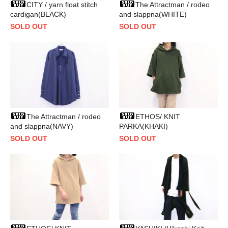
CITY / yarn float stitch
The Attractman / rodeo
cardigan(BLACK)
and slappna(WHITE)
SOLD OUT
SOLD OUT
The Attractman / rodeo
ETHOS/ KNIT
and slappna(NAVY)
PARKA(KHAKI)
SOLD OUT
SOLD OUT