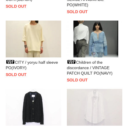
PO(WHITE)
SOLD OUT
SOLD OUT
CITY / yoryu half sleeve
Children of the
PO(IVORY)
discordance / VINTAGE
PATCH QUILT PO(NAVY)
SOLD OUT
SOLD OUT