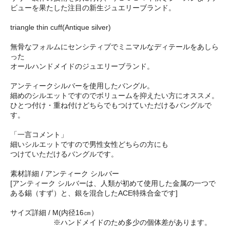
ビューを果たした注目の新生ジュエリーブランド。
triangle thin cuff(Antique silver)
無骨なフォルムにセンシティブでミニマルなディテールをあしら
った
オールハンドメイドのジュエリーブランド。
アンティークシルバーを使用したバングル。
細めのシルエットですのでボリュームを抑えたい方にオススメ。
ひとつ付け・重ね付けどちらでもつけていただけるバングルで
す。
「一言コメント」
細いシルエットですので男性女性どちらの方にも
つけていただけるバングルです。
素材詳細 / アンティーク シルバー
[アンティーク シルバーは、人類が初めて使用した金属の一つで
ある錫（すず）と、銀を混合したACE特殊合金です]
サイズ詳細 / M(内径16㎝）
※ハンドメイドのため多少の個体差があります。