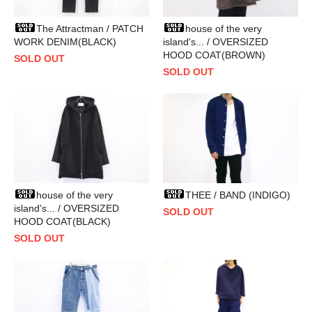
The Attractman / PATCH
house of the very
WORK DENIM(BLACK)
island's... / OVERSIZED
HOOD COAT(BROWN)
SOLD OUT
SOLD OUT
house of the very
THEE / BAND (INDIGO)
island's... / OVERSIZED
SOLD OUT
HOOD COAT(BLACK)
SOLD OUT