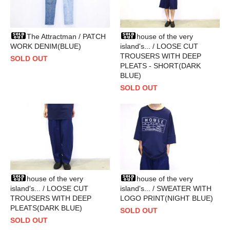
The Attractman / PATCH
house of the very
WORK DENIM(BLUE)
island's... / LOOSE CUT
TROUSERS WITH DEEP
SOLD OUT
PLEATS - SHORT(DARK
BLUE)
SOLD OUT
house of the very
house of the very
island's... / LOOSE CUT
island's... / SWEATER WITH
TROUSERS WITH DEEP
LOGO PRINT(NIGHT BLUE)
PLEATS(DARK BLUE)
SOLD OUT
SOLD OUT