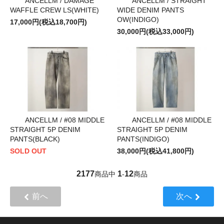
ANCELLM / DAMAGE
ANCELLM / STRAIGHT
WAFFLE CREW LS(WHITE)
WIDE DENIM PANTS
OW(INDIGO)
17,000円(税込18,700円)
30,000円(税込33,000円)
ANCELLM / #08 MIDDLE
ANCELLM / #08 MIDDLE
STRAIGHT 5P DENIM
STRAIGHT 5P DENIM
PANTS(BLACK)
PANTS(INDIGO)
SOLD OUT
38,000円(税込41,800円)
2177
1
12
商品中
-
商品
前へ
次へ