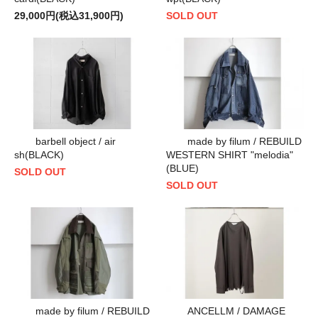
29,000円(税込31,900円)
SOLD OUT
barbell object / air
made by filum / REBUILD
sh(BLACK)
WESTERN SHIRT "melodia"
(BLUE)
SOLD OUT
SOLD OUT
made by filum / REBUILD
ANCELLM / DAMAGE