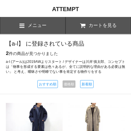
ATTEMPT
メニュー
カートを見る
【a-l】 に登録されている商品
2
件の商品が見つかりました
a-l (アール)は2019AWよりスタート / デザイナーは川岸 慎太郎、コンセプト
は「物事を形成する要素は色々あるが、全てに説明的な理由がある必要は無
い」 と考え、曖昧さや明瞭でない事を肯定する物作りをする
おすすめ順
価格順
新着順