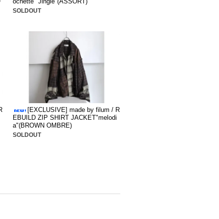
O
ochette "Jingle"(ASSORT)
SOLDOUT
R
[EXCLUSIVE] made by filum / R
EBUILD ZIP SHIRT JACKET"melodi
a"(BROWN OMBRE)
SOLDOUT