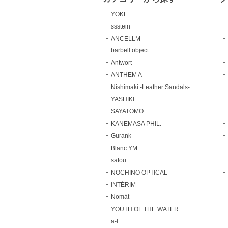
YOKE
ssstein
ANCELLM
barbell object
Antwort
ANTHEM A
Nishimaki -Leather Sandals-
YASHIKI
SAYATOMO
KANEMASA PHIL.
Gurank
Blanc YM
satou
NOCHINO OPTICAL
INTÉRIM
Nomàt
YOUTH OF THE WATER
a-l