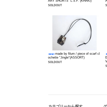
ARY SHORTS "L.S.F."(KHAKI)
SOLDOUT
made by filum / piece of scarf cl
ochette "Jingle"(ASSORT)
SOLDOUT
カテゴリーから探す