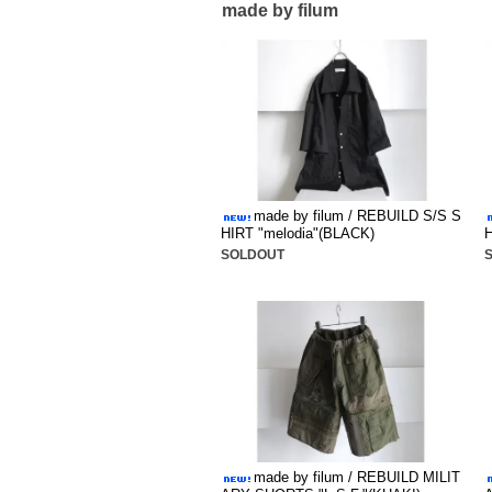
made by filum
made by filum / REBUILD S/S S
HIRT "melodia"(BLACK)
H
SOLDOUT
made by filum / REBUILD MILIT