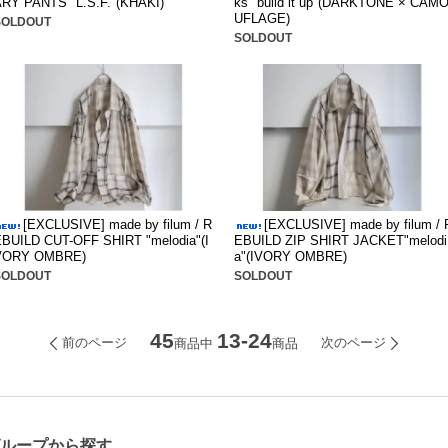
ARY PANTS "L.S.F."(KHAKI)
ks "build it up"(DARKTONE × CAM
UFLAGE)
SOLDOUT
SOLDOUT
[EXCLUSIVE] made by filum / R
[EXCLUSIVE] made by filum / 
EBUILD CUT-OFF SHIRT "melodia"(I
EBUILD ZIP SHIRT JACKET"melodi
VORY OMBRE)
a"(IVORY OMBRE)
SOLDOUT
SOLDOUT
45
13-24
前のページ
次のページ
商品中
商品
グループから探す