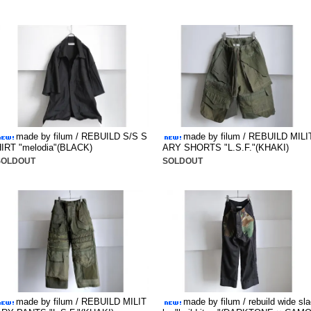
made by filum / REBUILD S/S S
made by filum / REBUILD MILI
IRT "melodia"(BLACK)
ARY SHORTS "L.S.F."(KHAKI)
SOLDOUT
SOLDOUT
made by filum / REBUILD MILIT
made by filum / rebuild wide sla