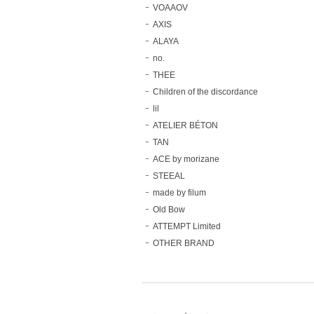
VOAAOV
AXIS
ALAYA
no.
THEE
Children of the discordance
lil
ATELIER BÉTON
TAN
ACE by morizane
STEEAL
made by filum
Old Bow
ATTEMPT Limited
OTHER BRAND