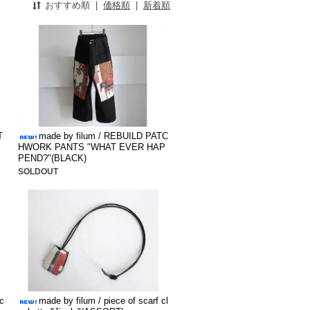
おすすめ順
|
価格順
|
新着順
T
made by filum / REBUILD PATC
HWORK PANTS "WHAT EVER HAP
PEND?"(BLACK)
SOLDOUT
c
made by filum / piece of scarf cl