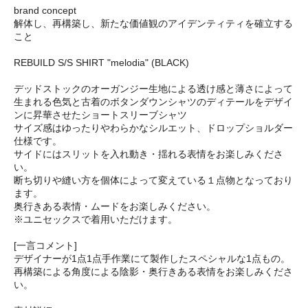
brand concept
解体し、再構築し、新たな価値観のアイデンティティを確立する
こと
REBUILD S/S SHIRT "melodia" (BLACK)
デッドストックのオーガンジー生地による透け感と薄さによって
生まれる色気と古着のボタンダウンシャツのディテールをデザイ
ンに昇華させたショートスリーブシャツ
サイズ感はゆったりやわらかなシルエット、ドロップショルダー
仕様です。
サイドにはスリットを入れ動き・揺れる表情をお楽しみくださ
い。
断ち切りや縫い方を個体によって変えている１点物となっており
ます。
奥行きある表情・ムードをお楽しみください。
※ユニセックスで着用いただけます。
[一言コメント]
デザイナーが1点1点手作業にて製作したスペシャルな1点もの。
再構築による角度による陰影・奥行きある表情をお楽しみくださ
い。