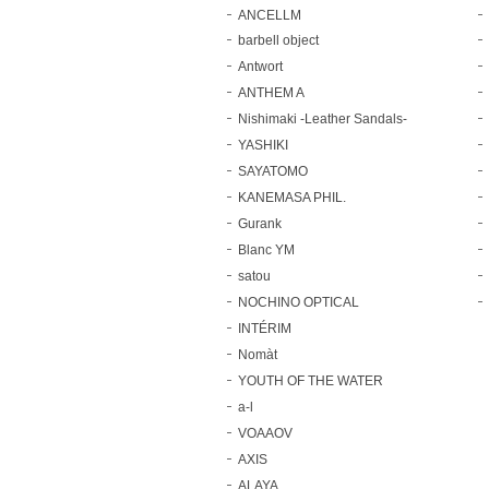
ANCELLM
barbell object
Antwort
ANTHEM A
Nishimaki -Leather Sandals-
YASHIKI
SAYATOMO
KANEMASA PHIL.
Gurank
Blanc YM
satou
NOCHINO OPTICAL
INTÉRIM
Nomàt
YOUTH OF THE WATER
a-l
VOAAOV
AXIS
ALAYA