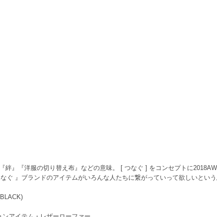
』『絆』『洋服の切り替え布』などの意味。 [ つなぐ ] をコンセプトに2018
なぐ 』ブランドのアイテムがいろんな人たちに繋がっていって欲しいとい
r(BLACK)
ラボレーションアイテム・レザーローファー