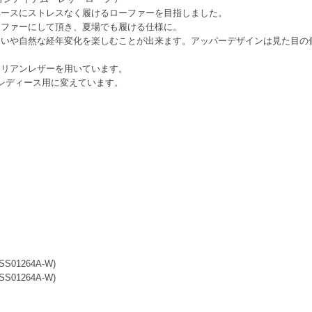
ベースにストレスなく履けるローファーを目指しました。
ーファーにして頂き、夏場でも履ける仕様に。
合いや自然な経年変化を楽しむことが出来ます。アッパーデザインは見た目の
タリアンレザーを用いています。
型もレディース用に変えています。
SS01264A-W)
SS01264A-W)