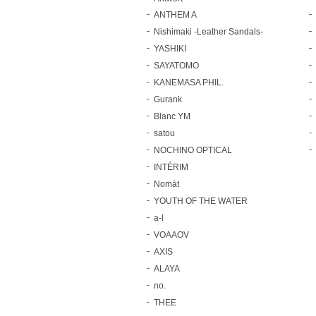
ANTHEM A
Nishimaki -Leather Sandals-
YASHIKI
SAYATOMO
KANEMASA PHIL.
Gurank
Blanc YM
satou
NOCHINO OPTICAL
INTÉRIM
Nomàt
YOUTH OF THE WATER
a-l
VOAAOV
AXIS
ALAYA
no.
THEE