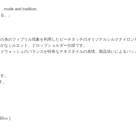
 , mode and tradition.
する。」
クの糸のフィブリル現象を利用したピーチタッチのオリジナルシルクナイロン
らかなシルエット、ドロップショルダー仕様です。
ンドウォッシュのバランスが特有なテキスタイルの表情、製品洗いによるパッ
です。
す。
0㎝ )