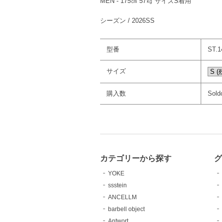
MEN - 175㎝ 57㎏ サイズS着用
シーズン / 2026SS
型番
ST.1
サイズ
購入数
Sold
カテゴリーから探す
YOKE
ssstein
ANCELLM
barbell object
Antwort