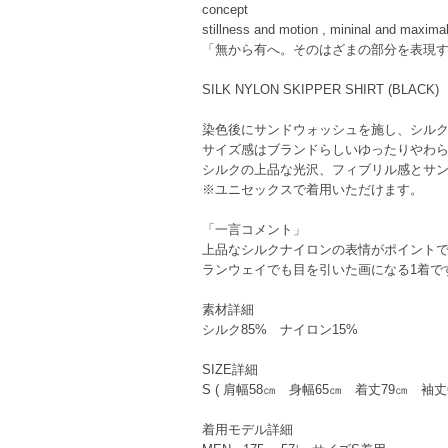
concept
stillness and motion , mininal and maximal
「無から有へ。そのはざまの部分を表現
SILK NYLON SKIPPER SHIRT (BLACK)
染色後にサンドウォッシュを施し、シル
サイズ感はブランドらしいゆったりやわ
シルクの上品な光沢、フィブリル感とサ
※ユニセックスで着用いただけます。
「一言コメント」
上品なシルクナイロンの表情がポイント
ランウェイでも目を引いた画になる1着で
素材詳細
シルク85% ナイロン15%
SIZE詳細
S ( 肩幅58㎝ 身幅65㎝ 着丈79㎝ 袖丈6
着用モデル詳細