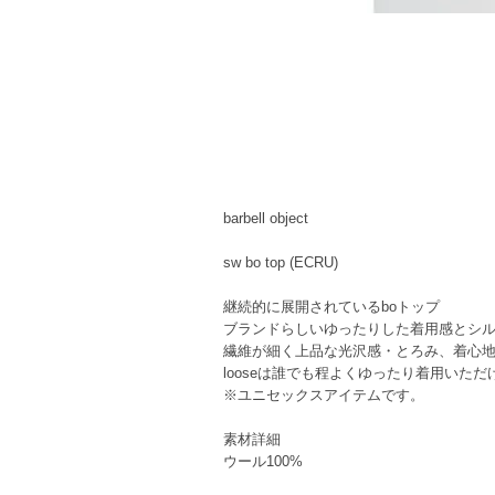
barbell object
sw bo top (ECRU)
継続的に展開されているboトップ
ブランドらしいゆったりした着用感とシ
繊維が細く上品な光沢感・とろみ、着心
looseは誰でも程よくゆったり着用いた
※ユニセックスアイテムです。
素材詳細
ウール100%