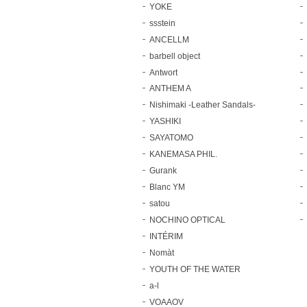
YOKE
ssstein
ANCELLM
barbell object
Antwort
ANTHEM A
Nishimaki -Leather Sandals-
YASHIKI
SAYATOMO
KANEMASA PHIL.
Gurank
Blanc YM
satou
NOCHINO OPTICAL
INTÉRIM
Nomàt
YOUTH OF THE WATER
a-l
VOAAOV