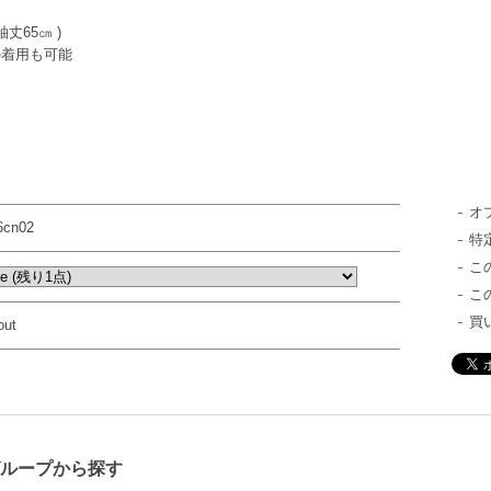
袖丈65㎝ )
の着用も可能
オ
6cn02
特
こ
こ
買
out
グループから探す