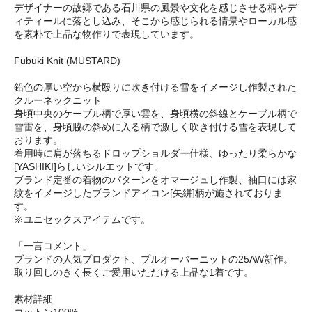
デザイナーの故郷である石川県の風景や文化を感じさせる柄やデ
ィティールに落とし込み、そこから感じられる情景やローカル感
を素朴で上品な物作りで表現しています。
Fubuki Knit (MUSTARD)
鉛色の厚い空から横殴りに吹き付ける雪をイメージし作製された
クルーネックニット
身頃中央のケーブル柄で厚い雲を、身頃横の斜線とケーブル柄で
雪雷を、身頃脇の斜めに入る柄で激しく吹き付ける雪を表現して
おります。
着用時に肩が落ちるドロップショルダー仕様、ゆったり柔らかな
[YASHIKI]らしいシルエットです。
ブランド定番の着物のパターンをオマージュし作製、袖口には家
紋をイメージしたブランドアイコン[矢絣]柄が施されておりま
す。
※ユニセックスアイテムです。
「一言コメント」
ブランドの人気プロダクト、プルオーバーニットの25AW新作。
取り回しのきく長くご愛用いただける上品な1着です。
素材詳細