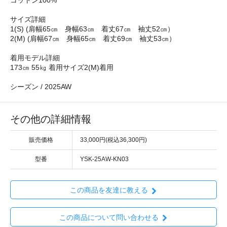
コットン100%
サイズ詳細
1(S) (肩幅65㎝ 身幅63㎝ 着丈67㎝ 袖丈52㎝）
2(M) (肩幅67㎝ 身幅65㎝ 着丈69㎝ 袖丈53㎝）
着用モデル詳細
173㎝ 55㎏ 着用サイズ2(M)着用
シーズン / 2025AW
その他の詳細情報
販売価格
33,000円(税込36,300円)
型番
YSK-25AW-KN03
この商品を友達に教える
この商品について問い合わせる