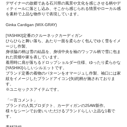
デザイナーの故郷である石川県の風景や文化を感じさせる柄やデ
ィティールに落とし込み、そこから感じられる情景やローカル感
を素朴で上品な物作りで表現しています。
Ginka Cardigan (MIX-GRAY)
[YASHIKI]定番のクルーネックカーディガン
ひらひらと舞い落ち、あたり一面を柔らかく包んでゆく雪をイメ
ージし作製、
身頃脇の柄は雪の結晶を、身頃中央を袖のワッフル柄で雪に包ま
れた田畑や家を表しています。
着用時に肩が落ちるドロップショルダー仕様、ゆったり柔らかな
[YASHIKI]らしいシルエットです。
ブランド定番の着物のパターンをオマージュし作製、袖口には家
紋をイメージしたブランドアイコン[矢絣]柄が施されておりま
す。
※ユニセックスアイテムです。
「一言コメント」
ブランドの人気プロダクト、カーディガンの25AW新作。
様々なシーンでお使いいただけるブランドらしい上品な1着で
す。