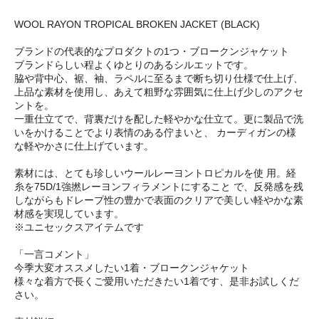
WOOL RAYON TROPICAL BROKEN JACKET (BLACK)
ブランドの代表的なプロダクトの1つ・ブロークンジャケット
ブランドらしい程よくゆとりのあるシルエットです。
脇や背中心、裾、袖、ラペルに至るまで断ち切り仕様で仕上げ、
上品な素材を使用し、あえて粗野な雰囲気に仕上げ少しのアクセ
ントを。
一重仕立てで、背裏だけを配した軽やかな仕立て。更に製品で洗
いをかけることでより表情のある佇まいと、 カーディガンの様
な軽やかさに仕上げています。
素材には、とても珍しいウールレーヨントロピカルを使 用。経
糸を75D/1強撚レーヨンフィラメントにすること で、反発感を残
しながらもドレープ性の豊かで表面のクリアで美しい軽やかな素
材感を実現しています。
※ユニセックスアイテムです
「一言コメント」
今季大変オススメしたい1着・ブロークンジャケット
様々な着方で長くご愛用いただきたい1着です、是非お試しくだ
さい。