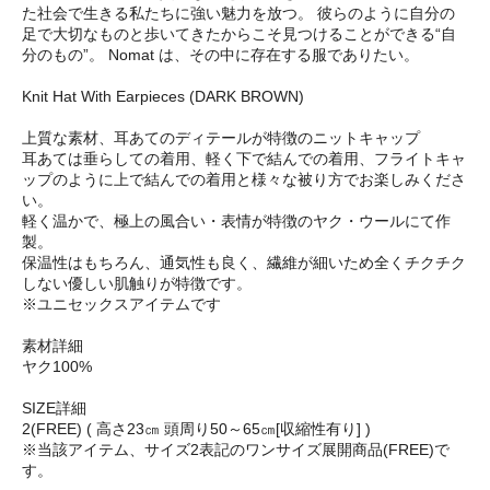
た社会で生きる私たちに強い魅力を放つ。 彼らのように自分の
足で大切なものと歩いてきたからこそ見つけることができる“自
分のもの”。 Nomat は、その中に存在する服でありたい。
Knit Hat With Earpieces (DARK BROWN)
上質な素材、耳あてのディテールが特徴のニットキャップ
耳あては垂らしての着用、軽く下で結んでの着用、フライトキャ
ップのように上で結んでの着用と様々な被り方でお楽しみくださ
い。
軽く温かで、極上の風合い・表情が特徴のヤク・ウールにて作
製。
保温性はもちろん、通気性も良く、繊維が細いため全くチクチク
しない優しい肌触りが特徴です。
※ユニセックスアイテムです
素材詳細
ヤク100%
SIZE詳細
2(FREE) ( 高さ23㎝ 頭周り50～65㎝[収縮性有り] )
※当該アイテム、サイズ2表記のワンサイズ展開商品(FREE)で
す。