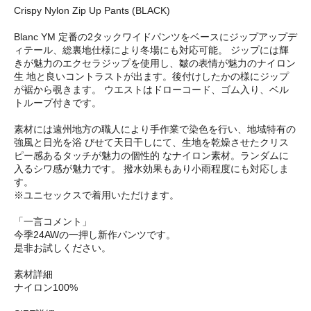
Crispy Nylon Zip Up Pants (BLACK)
Blanc YM 定番の2タックワイドパンツをベースにジップアップデ
ィテール、総裏地仕様により冬場にも対応可能。 ジップには輝
きが魅力のエクセラジップを使用し、皺の表情が魅力のナイロン
生 地と良いコントラストが出ます。後付けしたかの様にジップ
が裾から覗きます。 ウエストはドローコード、ゴム入り、ベル
トループ付きです。
素材には遠州地方の職人により手作業で染色を行い、地域特有の
強風と日光を浴 びせて天日干しにて、生地を乾燥させたクリス
ピー感あるタッチが魅力の個性的 なナイロン素材。ランダムに
入るシワ感が魅力です。 撥水効果もあり小雨程度にも対応しま
す。
※ユニセックスで着用いただけます。
「一言コメント」
今季24AWの一押し新作パンツです。
是非お試しください。
素材詳細
ナイロン100%