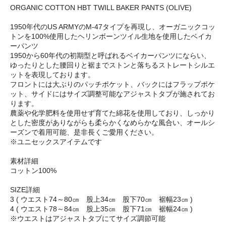
ORGANIC COTTON HBT TWILL BAKER PANTS (OLIVE)
1950年代のUS ARMYのM-47タイプを再現し、オーガニックコッ
トンを100%使用したヘリンボーンツイル生地を使用したベイカ
ーパンツ
1950から60年代の初期型と呼ばれるベイカーパンツにならい、
ゆったりとした腰回りと裾までストンと落ちるストレートシルエ
ットを表現しております。
フロントには大ぶりのパッチポケット、バックにはフラップポケ
ット、サイドにはサイズ調整可能なアジャストタブが施されてお
ります。
農薬や化学肥料を使用せず育てた綿花を使用しており、しっかり
とした密度がありながらも柔らかくなめらかな風合い、オールシ
ーズンで着用可能、是非長くご愛用ください。
※ユニセックスアイテムです
素材詳細
コットン100%
SIZE詳細
3 ( ウエスト74～80㎝ 股上34㎝ 股下70㎝ 裾幅23㎝ )
4 ( ウエスト78～84㎝ 股上35㎝ 股下71㎝ 裾幅24㎝ )
※ウエストはアジャストタブにてサイズ調節可能