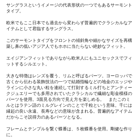
サングラスというイメージの代表形状の一つでもあるサーモント
タイプ。
欧米でもここ日本でも過去から変わらず普遍的でクラシカルなア
イテムとして君臨するサングラス。
このサーモントタイプをフロントの傾斜角や細かなサイズを再構
築し鼻の低いアジア人でもホホに当たらない絶妙なフィット。
エイジアンフィットでありながら欧米人にもユニセックスでフィ
ットするシルエット。
大きな特徴はレンズを覆う、リムと呼ばるパーツ。ヨーロッパで
古くから伝わる装飾技法の一つで結婚指輪などの地金のエッジや
ラインに小さな丸い粒を連続して打刻するミル打ちとアンティー
クジュエリーでも多用されていたクラシカルで繊細な彫金模様の
パーツを使用。3面見る方向で見え方を楽しめる。 またこのミ
ルとはラテン語のミルグレインのことで千粒という意味。千には
縁起の良い永遠、長寿などの意味が含まれる。普遍的なアイテム
だからこそ説得力のあるパーツとなる。
フレームとテンプルを繋ぐ蝶番は、５枚蝶番を使用。剛健な作り
に。