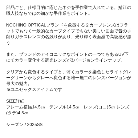
部品ごと、仕様目的に応じたネジを手作業で入れている。鯖江の
職人技ならではの細かな手作業もポイント。
NOCHINO OPTICALブランドを象徴する２カーブレンズはフラ
ットでもなく一般的なカーブタイプでもない美しい曲面で昔の手
削りガラスレンズの名残りがあり、光り輝く表面感で高級感が漂
う
また、ブランドのアイコニックなポイントの一つでもあるUV下
にてカラー変化する調光レンズが3バージョンラインナップ。
クリアから変色するタイプと、薄くカラーを染色したライトグレ
ーグリーンからグレーへ変色する唯一無二のレンズバージョンが
最大の魅力。
※ユニセックスアイテムです
SIZE詳細
フレーム横幅14.5㎝ テンプル14.5㎝ レンズ(ヨコ)5㎝ レンズ
(タテ)4.5㎝
シーズン / 2025SS