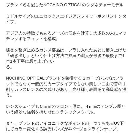
ブランド名を冠したNOCHINO OPTICALのシグネチャーモデル
ミドルサイズのユニセックスエイジアンフィットボスリントンタ
イプ。
アジア人の特徴でもあるノーズの低さを計算し大多数の人にマッ
チングするフィットを構成。
蝶番を繋ぎ止めるカシメ部品は、プラに入れたあとに磨き上げた
『研ぎ出し』という仕上げ方法で熟練の職人が最後の最後まで1
本1本丁寧に磨き上げてい
る。
NOCHINO OPTICALブランドを象徴する２カーブレンズはフラ
ットでもなく一般的なカーブタイプでもない美しい曲面で昔の手
削りガラスレンズの名残りがあり、光り輝く表面感で高級感が漂
う。
レンズシェイプも５ｍｍのフロント厚に、４mmのテンプル厚と
いう絶妙な強弱を持たせたクラシックスタイル。
また、ブランドのアイコニックなポイントの一つでもあるUV下
にてカラー変化する調光レンズが4バージョンラインナップ。