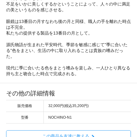
不足をいかに美しくするかということによって、人々の中に満足
の美というものを感じさせる。
眼鏡は13番目の月すなわち後の月と同様、職人の手を離れた時点
は不完全。
私たちの提供する製品を13番目の月として。
源氏物語が生まれた平安時代、季節を敏感に感じて"季に合いた
る"色をまとい、生活の中に取り入れることは貴族の嗜みだっ
た。
現代に季に合いたる色をまとう嗜みを楽しみ、一人ひとり異なる
持ち主と吻合した時点で完成される。
その他の詳細情報
販売価格
32,000円(税込35,200円)
型番
NOCHINO-N1
この商品を友達に教える