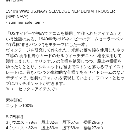
INTERIM
1940's WW2 US.NAVY SELVEDGE NEP DENIM TROUSER
(NEP NAVY)
- summer sale item -
「USネイビーで初めてデニムを採用して作られたアイテム」と
いう逸話のある、1940年代のUSネイビーのデニムセーラーパン
ツ(通称“巻きパンツ”)をモチーフにした一本。
ヴィンテージを研究して作られた、米綿と落ち綿を使用したネッ
プ感の ある粗野なムードのセルヴィッチデニム生地を採用して
製作しました。オリジナル の仕様を踏襲しつつ、股上や横幅を
ゆったりととり、シルエットは裾までストンと落ちるワイドスト
レートに。巻きパンツの象徴的な仕様であるサイドシームのない
デザインで、独特なフォルムを表現しています。フロントとヒッ
プにパッチポケットが付きます。
※ユニセックスアイテムです
素材詳細
コットン100%
SIZE詳細
3 ( ウエスト79㎝ 股上32㎝ 股下67㎝ 裾幅26㎝ )
4 ( ウエスト82㎝ 股上33㎝ 股下69㎝ 裾幅27㎝ )