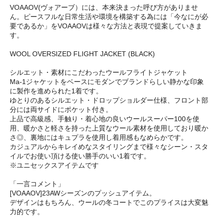
VOAAOV(ヴォアーブ）には、本来決まった呼び方がありませ
ん。ピースフルな日常生活や環境を構築する為には「今なにが必
要であるか」をVOAAOVは様々な方法と表現で提案していきま
す。
WOOL OVERSIZED FLIGHT JACKET (BLACK)
シルエット・素材にこだわったウールフライトジャケット
Ma-1ジャケットをベースにモダンでブランドらしい静かな印象
に製作を進められた1着です。
ゆとりのあるシルエット・ドロップショルダー仕様、フロント部
分には両サイドにポケット付き。
上品で高級感、手触り・着心地の良いウールスーパー100を使
用、暖かさと軽さを持った上質なウール素材を使用しており暖か
さ◎、裏地にはキュプラを使用し着用感もなめらかです。
カジュアルからキレイめなスタイリングまで様々なシーン・スタ
イルでお使い頂ける使い勝手のいい1着です。
※ユニセックスアイテムです
「一言コメント」
[VOAAOV]23AWシーズンのプッシュアイテム。
デザインはもちろん、ウールの冬コートでこのプライスは大変魅
力的です。