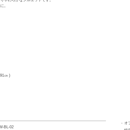
トに。
。
1㎝ )
オ
W-BL-02