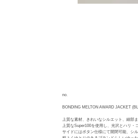
no.
BONDING MELTON AWARD JACKET (B
上質な素材、きれいなシルエット、細部
上質なSuper100を使用し、光沢とハ
サイドにはボタン仕様にて開閉可能、シ
程よくゆとりのあるブランドらしいゆっ