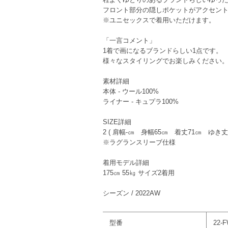
フロント部分の隠しポケットがアクセン
※ユニセックスで着用いただけます。
「一言コメント」
1着で画になるブランドらしい1点です。
様々なスタイリングでお楽しみください
素材詳細
本体 - ウール100%
ライナー - キュプラ100%
SIZE詳細
2 ( 肩幅-㎝ 身幅65㎝ 着丈71㎝ ゆき丈9
※ラグランスリーブ仕様
着用モデル詳細
175㎝ 55㎏ サイズ2着用
シーズン / 2022AW
型番
22-F