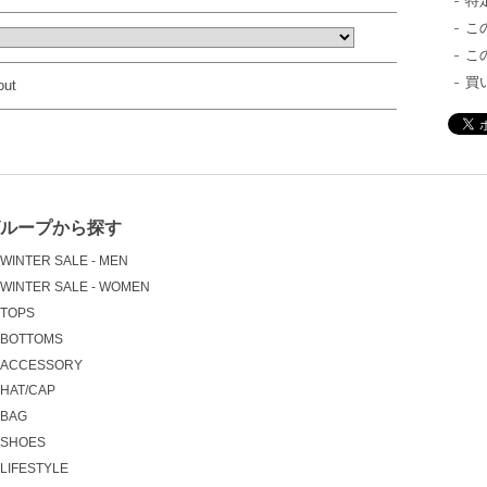
特
こ
こ
買
out
グループから探す
WINTER SALE - MEN
WINTER SALE - WOMEN
TOPS
BOTTOMS
ACCESSORY
HAT/CAP
BAG
SHOES
LIFESTYLE