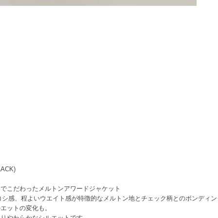
LACK)
までこだわったメルトンアワードジャケット
リ・コシ感、程よいウエイト感が特徴的なメルトン地とチェック柄とのボンディ
ルエットの変化も。
たりやわらかなシルエットです。