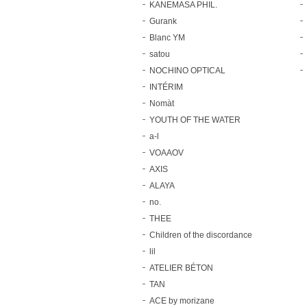
KANEMASA PHIL.
Gurank
Blanc YM
satou
NOCHINO OPTICAL
INTÉRIM
Nomàt
YOUTH OF THE WATER
a-l
VOAAOV
AXIS
ALAYA
no.
THEE
Children of the discordance
lil
ATELIER BÉTON
TAN
ACE by morizane