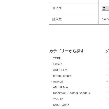
サイズ
購入数
Sold
カテゴリーから探す
YOKE
ssstein
ANCELLM
barbell object
Antwort
ANTHEM A
Nishimaki -Leather Sandals-
YASHIKI
SAYATOMO