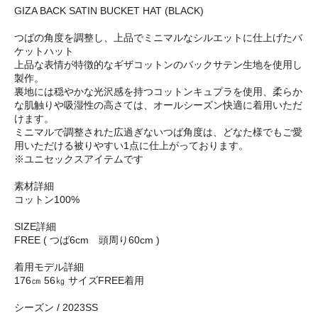
GIZA BACK SATIN BUCKET HAT (BLACK)
つばの角度を調整し、上品でミニマルなシルエットに仕上げたバ
ケットハット
上品な表情が特徴的なギザコットンのバックサテン生地を使用し
製作。
裏地には穏やかな光沢感を持つコットンキュプラを使用、柔らか
な肌触りや吸湿性の高さては、オールシーズン快適に着用いただ
けます。
ミニマルで調整された広過ぎないつば角度は、どなた様でもご愛
用いただける被りやすい1点に仕上がっております。
※ユニセックスアイテムです
素材詳細
コットン100%
SIZE詳細
FREE ( つば6cm 頭周り60cm )
着用モデル詳細
176㎝ 56㎏ サイズFREE着用
シーズン / 2023SS