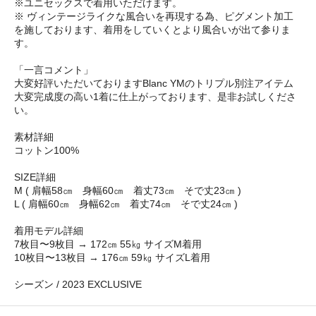
※ユニセックスで着用いただけます。
※ ヴィンテージライクな風合いを再現する為、ピグメント加工
を施しております、着用をしていくとより風合いが出て参りま
す。
「一言コメント」
大変好評いただいておりますBlanc YMのトリプル別注アイテム
大変完成度の高い1着に仕上がっております、是非お試しくださ
い。
素材詳細
コットン100%
SIZE詳細
M ( 肩幅58㎝ 身幅60㎝ 着丈73㎝ そで丈23㎝ )
L ( 肩幅60㎝ 身幅62㎝ 着丈74㎝ そで丈24㎝ )
着用モデル詳細
7枚目〜9枚目 → 172㎝ 55㎏ サイズM着用
10枚目〜13枚目 → 176㎝ 59㎏ サイズL着用
シーズン / 2023 EXCLUSIVE