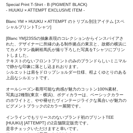
Special Print T-Shirt - B (PIGMENT BLACK)
- HUUKU × ATTEMPT EXCLUSIVE ITEM -
Blanc YM × HUUKU × ATTEMPT のトリプル別注アイテム [スペ
シャルプリントTシャツ]
[Blanc YM]23SSの抽象表現のコレクションからインスパイアさ
れた、デザイナーに所縁のある制作拠点の東京と、故郷の横浜に
てカメラマン義嗣裕馬氏が撮り下ろした写真をTシャツにプリン
トしました。
テキストのないフロントプリントのみのブランドらしいミニマル
で静かな印象に落とし込まれおります。
シルエットは肩をドロップショルダー仕様、程よくゆとりのある
上品なシルエットです。
オールシーズン着用可能な肉感が魅力のコットン100%素材。
写真は2種類(東京・横浜)、ボディカラーは、ベーシックカラー
のホワイトと、やや褪せたヴィンテージライクな風合いが魅力の
ピグメントブラックの2カラー展開です。
インラインでもリリースのないブランド初のプリントTEE
[HUUKU] [ATTEMPT] の2店舗限定販売です。
是非チェックいただけますと幸いです。