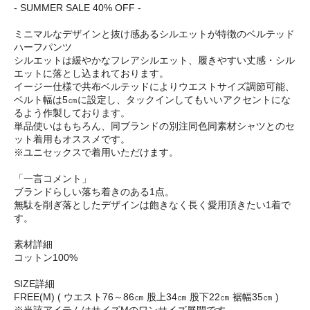
- SUMMER SALE 40% OFF -
ミニマルなデザインと抜け感あるシルエットが特徴のベルテッド
ハーフパンツ
シルエットは緩やかなフレアシルエット、履きやすい丈感・シル
エットに落とし込まれております。
イージー仕様で共布ベルテッドによりウエストサイズ調節可能、
ベルト幅は5㎝に設定し、タックインしてもいいアクセントにな
るよう作製しております。
単品使いはもちろん、同ブランドの別注同色同素材シャツとのセ
ット着用もオススメです。
※ユニセックスで着用いただけます。
「一言コメント」
ブランドらしい落ち着きのある1点。
無駄を削ぎ落としたデザインは飽きなく長く愛用頂きたい1着で
す。
素材詳細
コットン100%
SIZE詳細
FREE(M) ( ウエスト76～86㎝ 股上34㎝ 股下22㎝ 裾幅35㎝ )