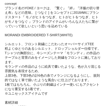
concept
ブランド名のYOKE / ヨークは、『繋ぐ』『絆』『洋服の切り替
え布』などの意味。 [ つなぐ ] をコンセプトに2018AWにブラン
ドスタート『 モノがヒトをつなぎ、ヒトがヒトをつなぎ、ヒト
がモノをつなぐ 』ブランドのアイテムがいろんな人たちに繋が
っていって欲しいという思いを込めている
MORANDI EMBROIDERED T-SHIRT(WHITE)
シルエット、フロント刺繍にこだわったオーバーサイズTEE
程よくゆとりのあるシルエット、ドロップショルダー仕様です。
Tシャツの胸部分に、今シーズンテーマ「モランディ」の作品の
テーブルと背景のみをイメージした刺繍をフロントに施しており
ます。
モランディの作品のように絵具で書いたような、色が入り混じる
雰囲気を表現するため、
上部3色、下部3色の計6色の糸でメランジになるようにし、規則
的ではなく筆で描いたような風合いに仕上げております。
1枚ではもちろん、小ぶりの刺繍はインナー使いにもアクセント
になり重宝する1着です。
※ユニセックスアイテムです
素材詳細