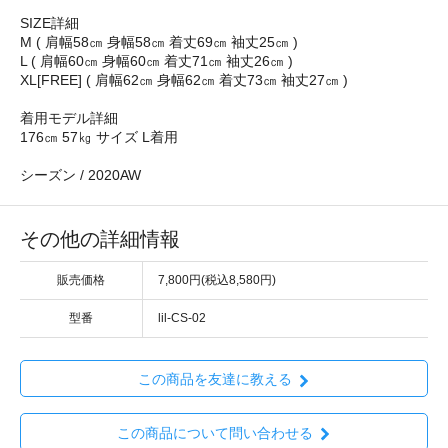
SIZE詳細
M ( 肩幅58㎝ 身幅58㎝ 着丈69㎝ 袖丈25㎝ )
L ( 肩幅60㎝ 身幅60㎝ 着丈71㎝ 袖丈26㎝ )
XL[FREE] ( 肩幅62㎝ 身幅62㎝ 着丈73㎝ 袖丈27㎝ )
着用モデル詳細
176㎝ 57㎏ サイズ L着用
シーズン / 2020AW
その他の詳細情報
販売価格
7,800円(税込8,580円)
型番
lil-CS-02
この商品を友達に教える
この商品について問い合わせる