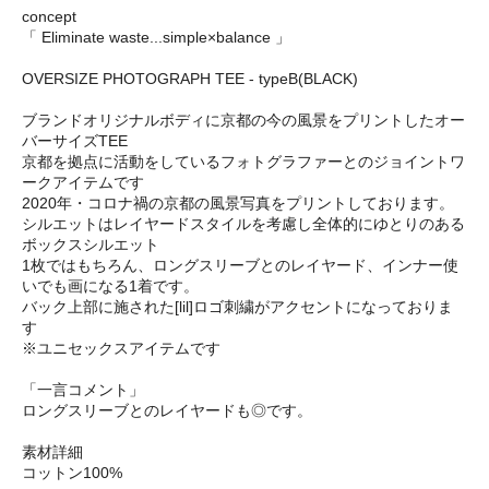
concept
「 Eliminate waste...simple×balance 」
OVERSIZE PHOTOGRAPH TEE - typeB(BLACK)
ブランドオリジナルボディに京都の今の風景をプリントしたオー
バーサイズTEE
京都を拠点に活動をしているフォトグラファーとのジョイントワ
ークアイテムです
2020年・コロナ禍の京都の風景写真をプリントしております。
シルエットはレイヤードスタイルを考慮し全体的にゆとりのある
ボックスシルエット
1枚ではもちろん、ロングスリーブとのレイヤード、インナー使
いでも画になる1着です。
バック上部に施された[lil]ロゴ刺繍がアクセントになっておりま
す
※ユニセックスアイテムです
「一言コメント」
ロングスリーブとのレイヤードも◎です。
素材詳細
コットン100%