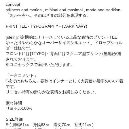
concept
stillness and motion , mininal and maximal , mode and tradition.
「無から有へ。そのはざまの部分を表現する。」
PRINT TEE - TYPOGRAPHY - (DARK NAVY)
[stein]が定期的にリリースしている上品な表情のプリントTEE
ゆったりやわらかなオーバーサイズシルエット、ドロップショル
ダー仕様です。
フロントには[TTYPO]・背面にはスクエア型プリント(無地)が施
されております。
※ユニセックスで着用いただけます。
「一言コメント」
1枚ではもちろん、春秋はインナーとして大変使い勝手のいい1着
です。
リヨセル特有の滑らかな表情をお楽しみください。
素材詳細
リヨセル100%
SIZE詳細
S ( 肩幅61㎝ 身幅63㎝ 着丈70㎝ 袖丈21㎝ )