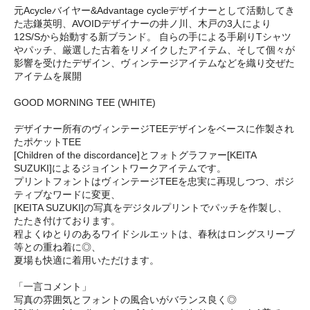
元Acycleバイヤー&Advantage cycleデザイナーとして活動してき
た志鎌英明、AVOIDデザイナーの井ノ川、木戸の3人により
12S/Sから始動する新ブランド。 自らの手による手刷りTシャツ
やパッチ、厳選した古着をリメイクしたアイテム、そして個々が
影響を受けたデザイン、ヴィンテージアイテムなどを織り交ぜた
アイテムを展開
GOOD MORNING TEE (WHITE)
デザイナー所有のヴィンテージTEEデザインをベースに作製され
たポケットTEE
[Children of the discordance]とフォトグラファー[KEITA
SUZUKI]によるジョイントワークアイテムです。
プリントフォントはヴィンテージTEEを忠実に再現しつつ、ポジ
ティブなワードに変更、
[KEITA SUZUKI]の写真をデジタルプリントでパッチを作製し、
たたき付けております。
程よくゆとりのあるワイドシルエットは、春秋はロングスリーブ
等との重ね着に◎、
夏場も快適に着用いただけます。
「一言コメント」
写真の雰囲気とフォントの風合いがバランス良く◎