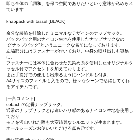
即ち全体の「調和」を保つ空間でありたいという意味が込められ
ています
knappack with tassel (BLACK)
余分な装飾を排除したミニマルなデザインのナップサック。
バックパック用のナイロン生地を使用したナップサックなの
で"ナップパック"というユニークな名前になっております。
左脇部分にはファスナーが付いており、中身の取り出しも容易
に、
ファスナーには本体に合わせた先染め糸を使用したオリジナルタ
ッセル付でアクセントを加えております。
また手提げでの使用も出来るようにハンドルも付き、
A4サイズのファイルも入るので、様々なシーンで活躍してくれ
るアイテムです。
[一言コメント]
cobachiの定番ナップサック。
通常のナップサックとは違いハリ感のあるナイロン生地を使用し
ており
モノを沢山いれた際も大変綺麗なシルエットが生まれます。
オールシーズンお使いいただける点も◎です。