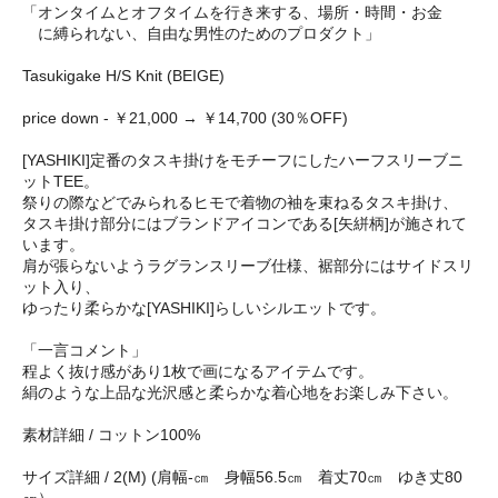
「オンタイムとオフタイムを行き来する、場所・時間・お金
に縛られない、自由な男性のためのプロダクト」
Tasukigake H/S Knit (BEIGE)
price down - ￥21,000 → ￥14,700 (30％OFF)
[YASHIKI]定番のタスキ掛けをモチーフにしたハーフスリーブニ
ットTEE。
祭りの際などでみられるヒモで着物の袖を束ねるタスキ掛け、
タスキ掛け部分にはブランドアイコンである[矢絣柄]が施されて
います。
肩が張らないようラグランスリーブ仕様、裾部分にはサイドスリ
ット入り、
ゆったり柔らかな[YASHIKI]らしいシルエットです。
「一言コメント」
程よく抜け感があり1枚で画になるアイテムです。
絹のような上品な光沢感と柔らかな着心地をお楽しみ下さい。
素材詳細 / コットン100%
サイズ詳細 / 2(M) (肩幅-㎝ 身幅56.5㎝ 着丈70㎝ ゆき丈80