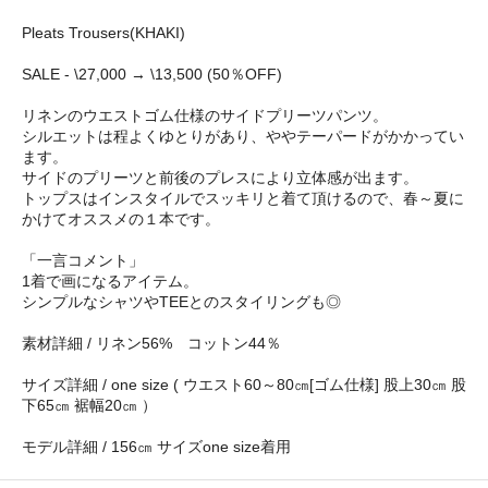
Pleats Trousers(KHAKI)
SALE - \27,000 → \13,500 (50％OFF)
リネンのウエストゴム仕様のサイドプリーツパンツ。
シルエットは程よくゆとりがあり、ややテーパードがかかってい
ます。
サイドのプリーツと前後のプレスにより立体感が出ます。
トップスはインスタイルでスッキリと着て頂けるので、春～夏に
かけてオススメの１本です。
「一言コメント」
1着で画になるアイテム。
シンプルなシャツやTEEとのスタイリングも◎
素材詳細 / リネン56% コットン44％
サイズ詳細 / one size ( ウエスト60～80㎝[ゴム仕様] 股上30㎝ 股
下65㎝ 裾幅20㎝ ）
モデル詳細 / 156㎝ サイズone size着用