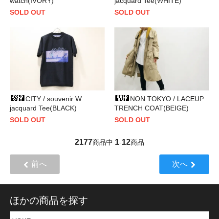
watch(IVORY)
jacquard Tee(WHITE)
SOLD OUT
SOLD OUT
CITY / souvenir W
NON TOKYO / LACEUP
jacquard Tee(BLACK)
TRENCH COAT(BEIGE)
SOLD OUT
SOLD OUT
2177
1
12
商品中
-
商品
前へ
次へ
ほかの商品を探す