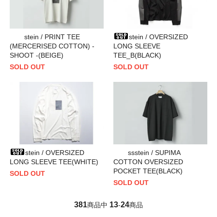
stein / PRINT TEE
stein / OVERSIZED
(MERCERISED COTTON) -
LONG SLEEVE
SHOOT -(BEIGE)
TEE_B(BLACK)
SOLD OUT
SOLD OUT
stein / OVERSIZED
ssstein / SUPIMA
LONG SLEEVE TEE(WHITE)
COTTON OVERSIZED
POCKET TEE(BLACK)
SOLD OUT
SOLD OUT
381
13
24
商品中
-
商品