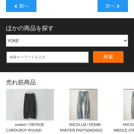
前へ
次へ
ほかの商品を探す
検索
売れ筋商品
ssstein / VINTAGE
ANCELLM / DENIM
ANCEL
CORDUROY ROUND
PAINTER PANTS(INDIGO)
MIDDLE ST