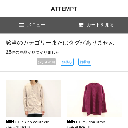
ATTEMPT
メニュー
カートを見る
該当のカテゴリーまたはタグがありません
25
件の商品が見つかりました
おすすめ順
価格順
新着順
CITY / no collar cut
CITY / fine lamb
shirts(BEIGE)
knit(PURPLE)