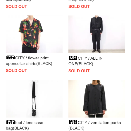
SOLD OUT
SOLD OUT
CITY / flower print
CITY / ALL IN
opencollar shirts(BLACK)
ONE(BLACK)
SOLD OUT
SOLD OUT
foof / lens case
CITY / ventilation parka
bag(BLACK)
(BLACK)