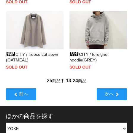
SOLD OUT
SOLD OUT
CITY / freece cut sewn
CITY / foreigner
(OATMEAL)
hoodie(GREY)
SOLD OUT
SOLD OUT
25
13
24
商品中
-
商品
前へ
次へ
ほかの商品を探す