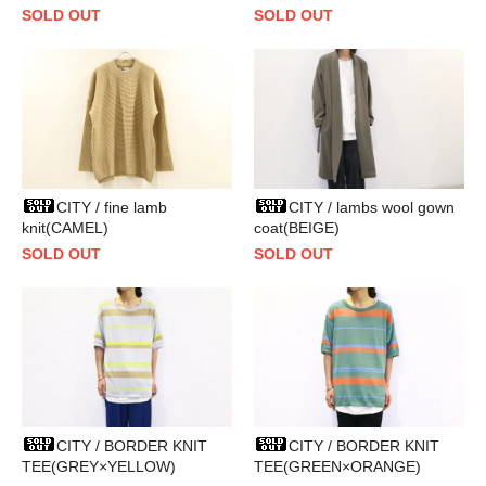
SOLD OUT
SOLD OUT
CITY / fine lamb
CITY / lambs wool gown
knit(CAMEL)
coat(BEIGE)
SOLD OUT
SOLD OUT
CITY / BORDER KNIT
CITY / BORDER KNIT
TEE(GREY×YELLOW)
TEE(GREEN×ORANGE)